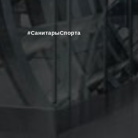
#СанитарыСпорта