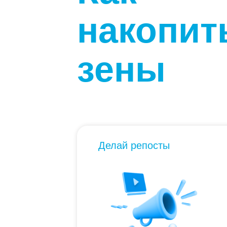
накопит
зены
Делай репосты