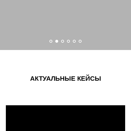
АКТУАЛЬНЫЕ КЕЙСЫ
MANIA
Геймифицированная программа лояльности для
волейбольного клуба «Зенит-Казань»